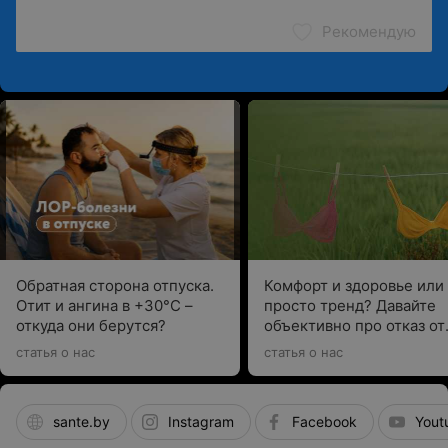
Рекомендую
Обратная сторона отпуска.
Комфорт и здоровье или
Отит и ангина в +30°C –
просто тренд? Давайте
откуда они берутся?
объективно про отказ от
бюстгальтеров
статья о нас
статья о нас
sante.by
Instagram
Facebook
Yout